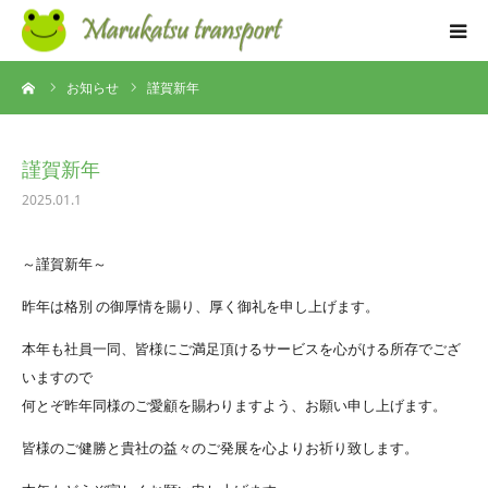
ーム
お知らせ
謹賀新年
コンセプト
事業内容
謹賀新年
2025.01.1
求人情報
～謹賀新年～
よくある質問
昨年は格別 の御厚情を賜り、厚く御礼を申し上げます。
お知らせ
本年も社員一同、皆様にご満足頂けるサービスを心がける所存でござ
いますので
会社概要
何とぞ昨年同様のご愛顧を賜わりますよう、お願い申し上げます。
皆様のご健勝と貴社の益々のご発展を心よりお祈り致します。
お問い合わせ